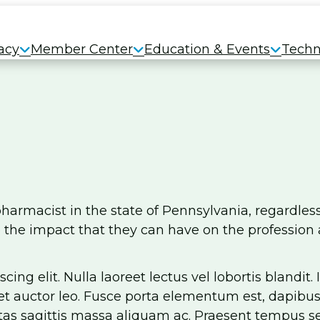
acy
Member Center
Education & Events
Techn
armacist in the state of Pennsylvania, regardless
e the impact that they can have on the profession 
ng elit. Nulla laoreet lectus vel lobortis blandit. 
met auctor leo. Fusce porta elementum est, dapibus
estas sagittis massa aliquam ac. Praesent tempus s