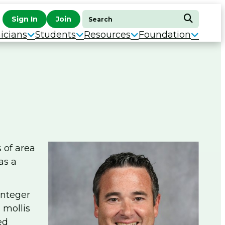
Search
Sign In
Join
Search
for:
icians
Students
Resources
Foundation
 of area
as a
Integer
 mollis
ed