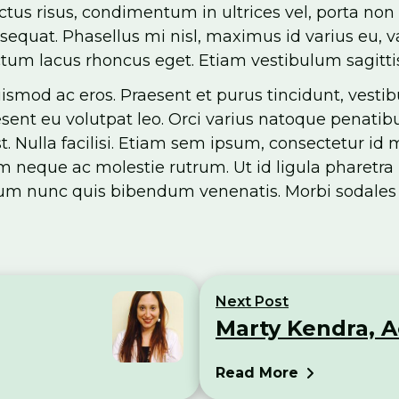
lectus risus, condimentum in ultrices vel, porta non
equat. Phasellus mi nisl, maximus id varius eu, va
tum lacus rhoncus eget. Etiam vestibulum sagittis 
euismod ac eros. Praesent et purus tincidunt, vesti
raesent eu volutpat leo. Orci varius natoque penati
t. Nulla facilisi. Etiam sem ipsum, consectetur id
 neque ac molestie rutrum. Ut id ligula pharetra 
dum nunc quis bibendum venenatis. Morbi sodales c
Next Post
Marty Kendra, 
Read More