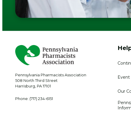
Help
Contin
Pennsylvania Pharmacists Association
Event 
508 North Third Street
Harrisburg
,
PA
17101
Our Co
Phone:
(717) 234-6151
Penns
Inform