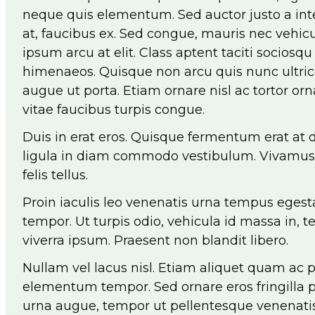
neque quis elementum. Sed auctor justo a inte
at, faucibus ex. Sed congue, mauris nec vehic
ipsum arcu at elit. Class aptent taciti sociosq
himenaeos. Quisque non arcu quis nunc ultrice
augue ut porta. Etiam ornare nisl ac tortor 
vitae faucibus turpis congue.
Duis in erat eros. Quisque fermentum erat at di
ligula in diam commodo vestibulum. Vivamus 
felis tellus.
Proin iaculis leo venenatis urna tempus egest
tempor. Ut turpis odio, vehicula id massa in, t
viverra ipsum. Praesent non blandit libero.
Nullam vel lacus nisl. Etiam aliquet quam ac 
elementum tempor. Sed ornare eros fringilla p
urna augue, tempor ut pellentesque venenatis,