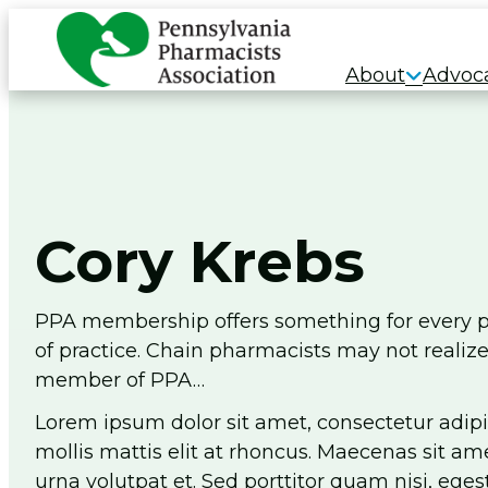
Skip
to
About
Advoc
content
Cory Krebs
PPA membership offers something for every ph
of practice. Chain pharmacists may not realiz
member of PPA…
Lorem ipsum dolor sit amet, consectetur adipisci
mollis mattis elit at rhoncus. Maecenas sit a
urna volutpat et. Sed porttitor quam nisi, eg