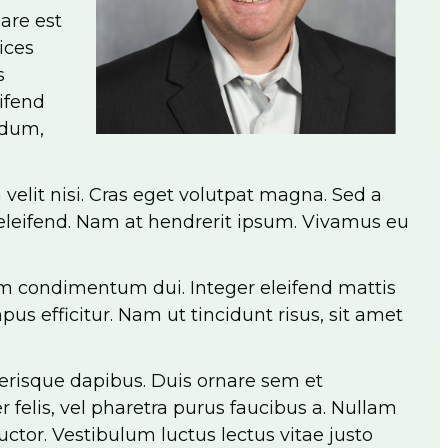
are est
ices
s
ifend
ndum,
 velit nisi. Cras eget volutpat magna. Sed a
eleifend. Nam at hendrerit ipsum. Vivamus eu
uam condimentum dui. Integer eleifend mattis
us efficitur. Nam ut tincidunt risus, sit amet
lerisque dapibus. Duis ornare sem et
felis, vel pharetra purus faucibus a. Nullam
tor. Vestibulum luctus lectus vitae justo