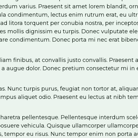
rdum varius. Praesent sit amet lorem blandit, orn
ula condimentum, lectus enim rutrum erat, eu ultr
u ad litora torquent per conubia nostra, per incepto
s mollis dignissim eu turpis. Donec vulputate ele
ornare condimentum. Donec porta mi nec erat bibe
am finibus, at convallis justo convallis. Praesent a
a augue dolor. Donec pretium consectetur mi in 
as. Nunc turpis purus, feugiat non tortor at, aliq
empus aliquet odio. Praesent eu lectus at nibh temp
pharetra pellentesque. Pellentesque interdum sce
osuere vehicula. Quisque ullamcorper ullamcorper 
 tempor eu risus. Nunc tempor enim non porta auc