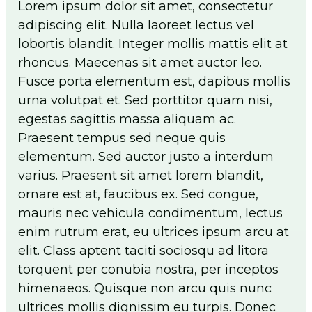
Lorem ipsum dolor sit amet, consectetur
Flip The Pharmacy Resources
adipiscing elit. Nulla laoreet lectus vel
Foundation
lobortis blandit. Integer mollis mattis elit at
Togg
rhoncus. Maecenas sit amet auctor leo.
men
Fusce porta elementum est, dapibus mollis
Sign In
urna volutpat et. Sed porttitor quam nisi,
Join
egestas sagittis massa aliquam ac.
Praesent tempus sed neque quis
elementum. Sed auctor justo a interdum
varius. Praesent sit amet lorem blandit,
ornare est at, faucibus ex. Sed congue,
mauris nec vehicula condimentum, lectus
enim rutrum erat, eu ultrices ipsum arcu at
elit. Class aptent taciti sociosqu ad litora
torquent per conubia nostra, per inceptos
himenaeos. Quisque non arcu quis nunc
ultrices mollis dignissim eu turpis. Donec