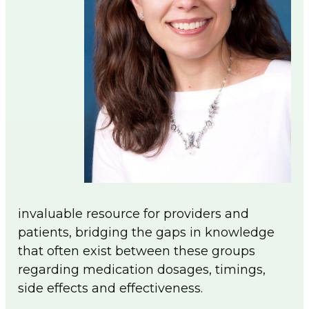
men
PA Pharmacists Provider Status
Policy/PA Licensure
Immunization Information
Substance Use Disorder
Medical Cannabis
Patient Care Programs
PA Schools of Pharmacy
DPP General Information
DPP Resources
DSMES General Information
Point of Care Testing
invaluable resource for providers and
Tobacco Cessation Medicaid Billing and
patients, bridging the gaps in knowledge
Training
that often exist between these groups
Medicaid Tobacco Cessation Payer
regarding medication dosages, timings,
Information
side effects and effectiveness.
PA Pharmacist Re-licensure
Flip The Pharmacy (FTP)